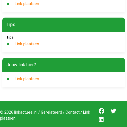
Link plaatsen
Tips
Tips
Link plaatsen
Jouw link hier?
Link plaatsen
©
2026
linkactueel.nl
/
Gerelateerd
/
Contact
/
Link
plaatsen